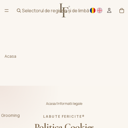
Selectorul de regiune și de limbă
Acasa
Acasa
/
Informatii legale
Grooming
LABUTE FERICITE®
Politica Cookies